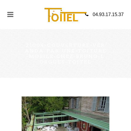
04.93.17.15.37
21004-COUVERTURE-VÉR
ANDA-PAR-UNE-TOITURE
-MOBILE-CHEZ-BRUNO-L
ORGUES-TOITEL