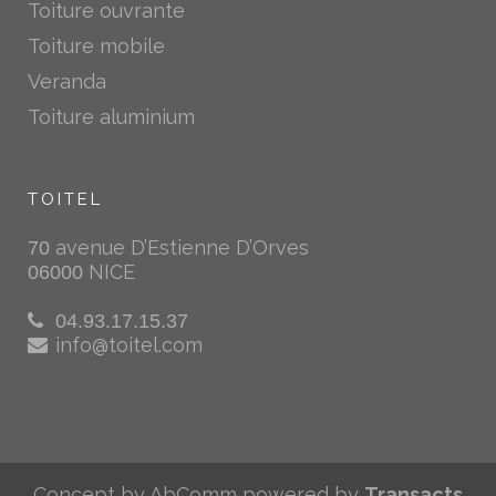
Toiture ouvrante
Toiture mobile
Veranda
Toiture aluminium
TOITEL
avenue D’Estienne D’Orves
70
NICE
06000
04.93.17.15.37
info@toitel.com
Concept by AbComm powered by
Transacts