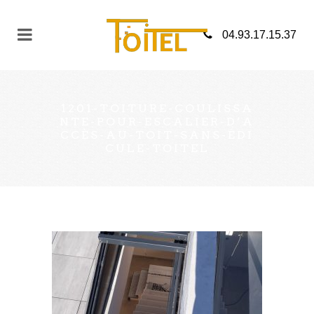
04.93.17.15.37
1201-TOITURE-COULISSA
NTE-POUR-ESCALIER-D’A
CCÈS-AU-TOIT-SANS-ÉDI
CULE-TOITEL